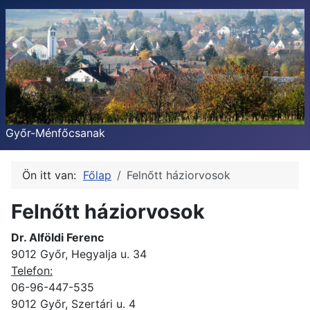
Győr-Ménfőcsanak
Ön itt van:
Főlap
Felnőtt háziorvosok
Felnőtt háziorvosok
Dr. Alföldi Ferenc
9012 Győr, Hegyalja u. 34
Telefon:
06-96-447-535
9012 Győr, Szertári u. 4